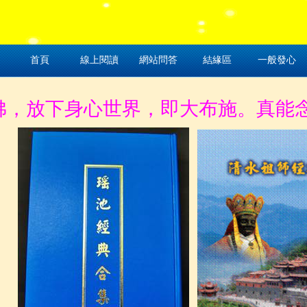
首頁
線上閱讀
網站問答
結緣區
一般發心
，放下身心世界，即大布施。真能念