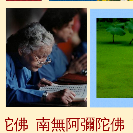
佛
南無阿彌陀佛
南