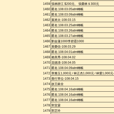
1459
張林靜江
$200
元、
張榮林＄
300
元
1460
匿名
:108.
03.05a
tm
轉帳
1461
匿名
:108.
03.09a
tm
轉帳
1462
葉淞太
-108.03.15
1463
匿名
:108.
03.25a
tm
轉帳
1464
匿名
:108.
03.26a
tm
轉帳
1465
匿名
:108.
03.27a
tm
轉帳
1466
劉金蓮
1000
李碧霞
1000
1467
黃榮信
-108.03.29
1468
匿名
:108.
04.01a
tm
轉帳
1469
賴美
秀
-108.04.02
1470
花德清
-108.04.05
1471
匿名
:108.
04.09a
tm
轉帳
1472
章雅玉
1,000
元
/
林正杰
1,000
元
/
林愛
1,000
元
1473
善行單位
-108.04.15
1474
故王銀全
1475
匿名
:108.
04.16a
tm
轉帳
1476
匿名
:108.
04.16a
tm
轉帳
1477
匿名
:108.
04.16a
tm
轉帳
1478
郭宜霖
1479
郭芷吟