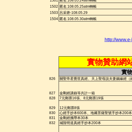
1501
匿名
:108.
05.24a
tm
轉帳
1502
匿名
:108.
05.25a
tm
轉帳
1503
呂采蔤
-108.05.29
1504
匿名
:108.
05.30a
tm
轉帳
http://www.e
實物贊助網
實
826
關聖帝
君覺世真經、天上聖母說夫妻姻緣經（
827
金剛經講錄等共計一箱
828
7
元郵票
16
張、
8
元郵票
19
張
829
12
元郵票
8
張
830
心經手抄本
600
本、地藏菩薩聖號手抄本
200
本
831
金剛經攜帶本
30
本
832
城隍明道真經手抄本
200
本