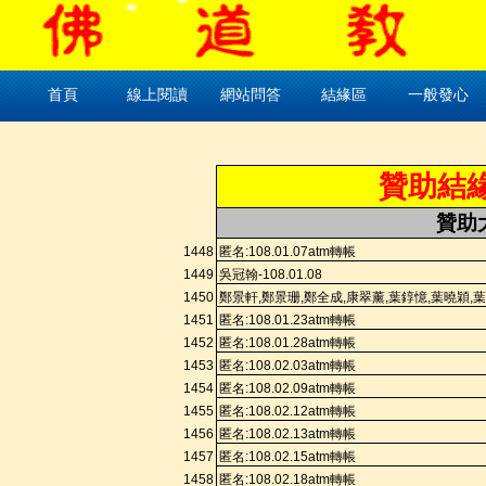
首頁
線上閱讀
網站問答
結緣區
一般發心
贊助結
贊助
1448
匿名
:108.
01.07a
tm
轉帳
1449
吳冠翰
-108.01.08
1450
鄭景軒
,
鄭景珊
,
鄭全成
,
康翠薰
,
葉錞憶
,
葉曉穎
,
葉
1451
匿名
:108.
01.23a
tm
轉帳
1452
匿名
:108.
01.28a
tm
轉帳
1453
匿名
:108.
02.03a
tm
轉帳
1454
匿名
:108.
02.09a
tm
轉帳
1455
匿名
:108.
02.12a
tm
轉帳
1456
匿名
:108.
02.13a
tm
轉帳
1457
匿名
:108.
02.15a
tm
轉帳
1458
匿名
:108.
02.18a
tm
轉帳