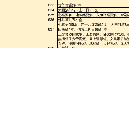
833
古尊宿語錄
8
本
834
大圓滿前行（上下冊）
6
套
835
心經要解、地藏經要解、六祖壇經要解、金剛
836
佛珠等共五小盒
七真史傳
5
本、四十八願密解
2
本、大日明燈
7
837
因果經
4
本、佛說三世因果經
4
本
玉曆寶鈔的故事、玉曆寶鈔、佛說療痔病經、
無極保生大帝真經、天上聖母經、
文昌帝
君陰
金經、桃園明聖經、地母經、大解冤經、九天
838
等共計二箱
839
綜合手抄本及善書等共計十一箱
840
金剛經經摺本
50
本
841
佛說父母恩重難報經密解、五十二聖位、金剛
1.
經摺本地藏經
50
本
2.
手抄本
-
父母恩重難報經
50
本
4.
手抄本
-
普門品
100
本
5.
手抄本
-
阿彌陀經
寶懺
50
本
7.
攜帶本
-
地藏經
100
本
8.
攜帶本
-
普門
金剛經
100
本
10.
攜帶本
-
十小咒、楞嚴咒、大悲
842
50
本
11.
手抄本
-
地藏經
100
本
12.
手抄本
-
藥師經
843
蓮華經手抄本
-40
本
天上聖母經
,
湄洲天上聖母慈濟真經
,
太上老君說
844
帶本）
-100
本
1.CD
華嚴四十二字號
10
片
2.
楞嚴神咒
2.
念佛要
咒、金剛經、摩利支天經、咒齒經、療痔病經
七行頌【攜帶本】
10
本
,4.
禪藏法海
26
修習止觀
845
中庸直指、論語發隱、孟子發隱
10
本
846
5
元郵票
6
張、
8
元郵票
15
張