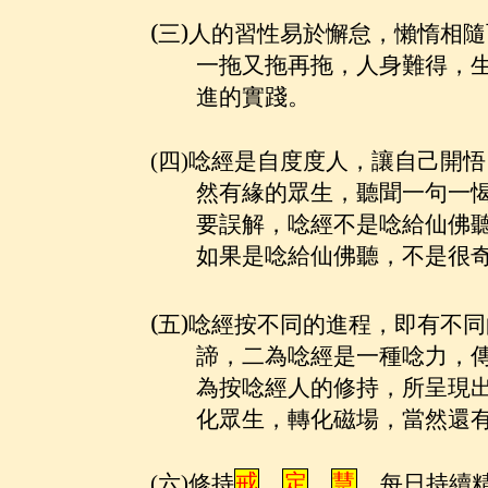
(
三
)
人的習性易於懈怠，懶惰相隨
一拖又拖再拖，人身難得，
進的實踐。
(
四
)
唸經是自度度人，讓自己開悟
然有緣的眾生，聽聞一句一
要誤解，唸經不是唸給仙佛
如果是唸給仙佛聽，不是很
(
五
)
唸經按不同的進程，即有不同
諦，二為唸經是一種唸力，
為按唸經人的修持，所呈現
化眾生，轉化磁場，當然還
(
六
)
修持
戒
、
定
、
慧
，每日持續