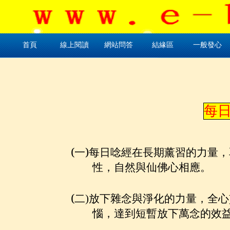
首頁
線上閱讀
網站問答
結緣區
一般發心
每
(
一
)
每日唸經在長期薰習的力量，
性，自然與仙佛心相應。
(
二
)
放下雜念與淨化的力量，全心
惱，達到短暫放下萬念的效