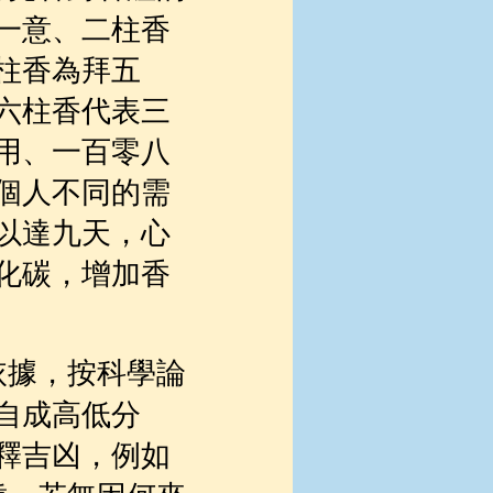
一意、二柱香
柱香為拜五
六柱香代表三
用、一百零八
個人不同的需
以達九天，心
化碳，增加香
依據，按科學論
自成高低分
釋吉凶，例如