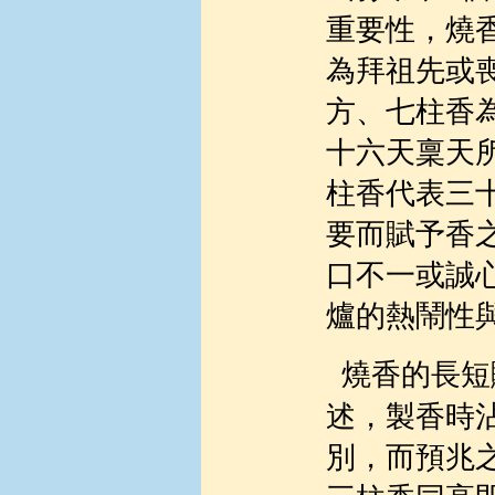
重要性，燒
為拜祖先或
方、七柱香
十六天稟天
柱香代表三
要而賦予香
口不一或誠
爐的熱鬧性
燒香的長短
述，製香時
別，而預兆