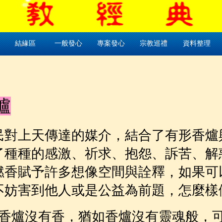
結緣區
一般發心
專案發心
宗教巡禮
資料整理
爐
民對上天傳達的媒介，結合了有形香爐
了種種的感激、祈求、抱怨、訴苦、解
燃香賦予許多想像空間與詮釋，如果可
不妨害到他人或是公益為前題，怎麼樣
香爐沒有香，猶如香爐沒有靈魂般，