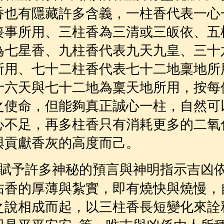
香也有隱藏許多含義，一柱香代表一心
喪事所用、三柱香為三清或三皈依、五
為七星香、九柱香代表九天九皇、三十
所用、七十二柱香代表七十二地稟地所
十六天與七十二地為稟天地所用，按每
之使命，但能夠真正誠心一柱，自然可
心不足，再多柱香只有消耗更多的二氧
與貢獻香灰的高度而己。
賦予許多神秘的預言與神明指示吉凶
沾香的厚薄與紮實，即有燒快與燒慢，
之說相成而起，以三柱香長短變化來詮