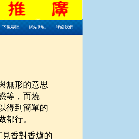
下載專區
網站聯結
聯絡我們
與無形的意思
惑等，而燒
以得到簡單的
做都行。
可見香對香爐的