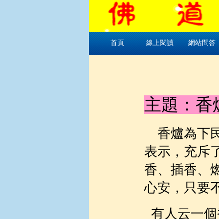
首頁
線上閱讀
網站問答
主題：香
香爐為下
表示，充斥
香、插香、
心安，只要
有人云一個