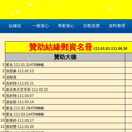
結緣區
一般發心
專案發心
宗教巡禮
資料整理
贊助結緣郵資名冊
-111.01.01-111.06.30
贊助大德
1
匿名
:111.
01.31A
TM
轉帳
2
張晉豪
-111.02.13
3
游順真
4
吳鈞翔
-111.02.21
5
新店奉天宮等眾
-111.02.22
6
吳鈞翔
-111.03.07
7
謝金龍
-111.03.14
8
匿名
:111.
02.28A
TM
轉帳
9
匿名
:111.
03.14A
TM
轉帳
10
劉厚妤
-111.03.17
11
蔡程豐
-111.03.20