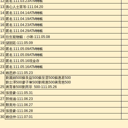
12
匿名
:111.
03.23A
TM
轉帳
13
善心人士眾等
-111.04.20
14
匿名
:111.
04.14A
TM
轉帳
15
匿名
:111.
04.19A
TM
轉帳
16
匿名
:111.
04.23A
TM
轉帳
17
匿名
:111.
04.29A
TM
轉帳
18
往生寵物貓：小咪
-111.05.08
19
儲韶廷
-111.05.09
20
匿名
:111.
05.09A
TM
轉帳
21
匿名
:111.
05.09A
TM
轉帳
22
匿名
:111.05.16
現金存
23
匿名
:111.
05.16A
TM
轉帳
24
賴思婷
-111.05.23
劉麗娟
500
蘇良益
500
蘇呈雲
500
蘇惠君
500
劉士澤
500
廖子琳
500
劉宥惠
500
蔣育慈
500
25
蔣育泰
500
劉芮菲
500-111.05.26
26
張晉豪
-111.05.31
27
郭侑涵
-111.06.23
28
鄭美玲
-111.06.27
29
張晉豪
-111.06.28
30
賴信仲
-111.07.01