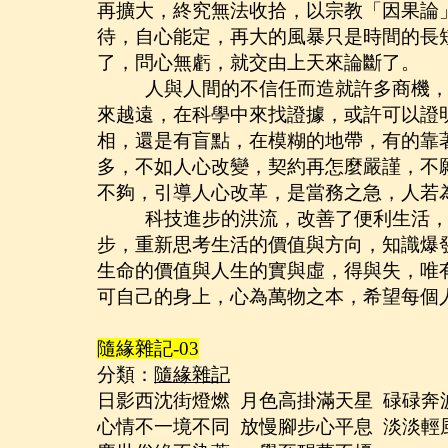
再擴大，終究無法收拾，以宗教「因果論
待，自心能定，再大的風暴只是時間的長
了，問心無虧，就交由上天來論斷了。
人與人間的不信任而造就許多商機
來越遠，在科學中來找證據，或許可以證
相，還是有盲點，在模糊的地帶，有的靠
多，不如人心改變，契約再怎麼嚴謹，不
不夠，引導人心改革，是當務之急，人若
科技進步的洪流，改善了便利生活
步，重新思考生活的價值與方向，知識爆
生命的價值與人生的實與虛，得與失，唯
可自己的身上，心為萬物之本，希望每個
隨緣雜記
-03
分類：
隨緣雜記
日影西沈街燈燃
月色高掛滿天星
碌碌奔
心情不一境不同
放慢腳步心平息
淡淡輕