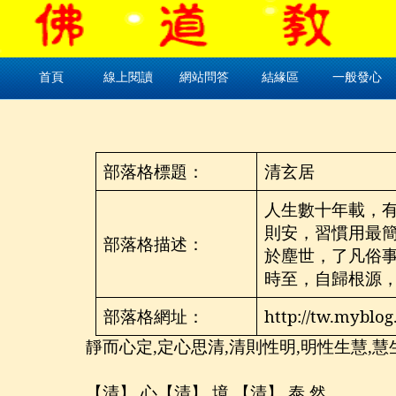
首頁
線上閱讀
網站問答
結緣區
一般發心
部落格標題：
清玄居
人生數十年載，
則安，習慣用最
部落格描述：
於塵世，了凡俗
時至，自歸根源
部落格網址：
http://tw.myblog
靜而心定
,
定心思清
,
清則性明
,
明性生慧
,
慧
【清】 心【清】 境 【清】 泰 然