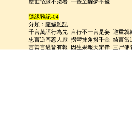
塵世俗緣不染著
一覺至醒夢不擾
隨緣雜記
-04
分類：
隨緣雜記
千言萬語行為先
言行不一言是妄
避重就
忠言逆耳惹人厭
拐彎抹角撥千金
綺言當
言善言過皆有報
因生果報天定律
三尸使
隨緣雜記
-05
分類：
隨緣雜記
行持之途。
應行即行。
該止則止。
行止
莫固己意。 戒持為真。
通達無礙。
方談
凡事有益於眾時，當仁不讓，應行即行
三類，戒意不一，開戒係為利益大眾為開
則止，無欲則剛，以戒為根，清淨之心，
為基，其行是假非真。
隨緣雜記
-06