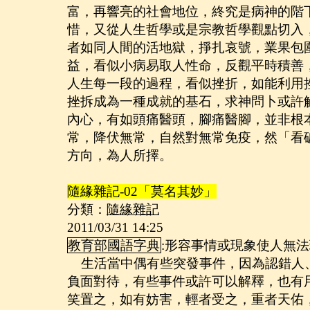
富，再響亮的社會地位，終究是病神的階
惜，又從人生哲學或是宗教哲學觀點切入
者如同人間的活地獄，掙扎哀號，業果包
益，看似小病易取人性命，反觀平時積善
人生每一段的過程，看似挫折，如能利用
挫拆成為一種成就的基石，求神問卜或許
內心，有如頭痛醫頭，腳痛醫腳，並非根
常，降伏無常，自然對無常免疫，然「看
方向，為人所擇。
隨緣雜記
-02
「莫名其妙」
分類：
隨緣雜記
2011/03/31 14:25
教育部國語字典
:
形容事情或現象使人無法
生活當中偶有些突發事件，因為認錯人
負面對待，有些事件或許可以解釋，也有
笑置之，如有妨害，輕者受之，重者天佑