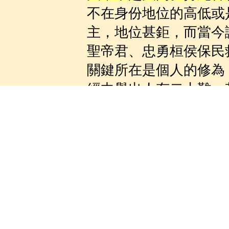
不在身份地位的高低或
主，地位甚鉅，而當今
聖帝
君、忠勇桓侯保民
關鍵所在是個人的修為
經
中舉出人有二十難，
不要看重自己，
抱持成
己
，無所著，亦無所求
難免有不順己意，
定其意，不與人衝突，
也是修行一環，
慈悲三
間人，忽有急難，便能