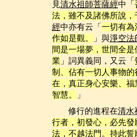
見
清水祖師菩薩經
中「
法，雖不及諸佛所說，
經
中亦有云「
一切有為
作如是觀。
」與
淨空法
間是一場夢，世間全是
業
」詞異義同，又云「
制、佔有一切人事物的
在，真正身心安樂、福
智慧。
」
修行的進程在
清水
行者，初發心，必先發
法，不越法門。持此誓