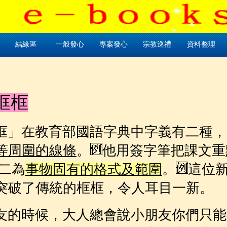
結緣區
一般發心
專案發心
宗教巡禮
資料整理
框框
框」在教育部國語字典中字義有二種，
等周圍的線條
。
他用簽字筆把課文重
 二為
事物固有的格式及範圍
。
這位
突破了傳統的框框，令人耳目一新。
友的時候，大人總會說小朋友你們只能