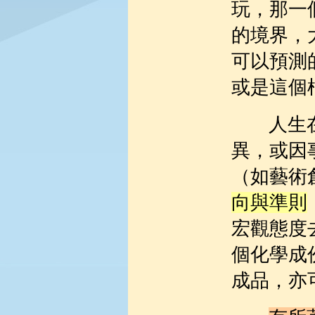
玩，那一
的境界，
可以預測
或是這個
人生
異，或因
（如藝術
向與準則
宏觀態度
個化學成
成品，亦