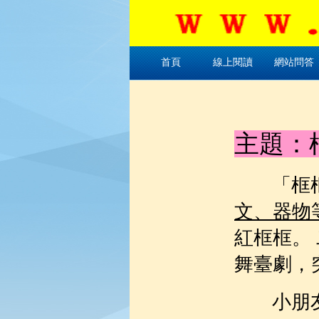
首頁
線上閱讀
網站問答
主題：
「框
文、器物
紅框框。
舞臺劇，
小朋