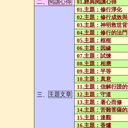
二、
閱讀心得
01.
經典閱讀心得
01.
主題：修行淨化
02.
主題：修行成效與
03.
主題：神明救世背
04.
主題：修行的法門
05.
主題：框框
06.
主題：因緣
07.
主題：試煉
08.
主題：相應
09.
主題：平等
10.
主題：真意
11.
主題：信解行證的
三、
主題文章
12.
主題：守道
13.
主題：著心而修
14.
主題：苦難菩薩的
15.
主題：達觀
16.
主題：香爐