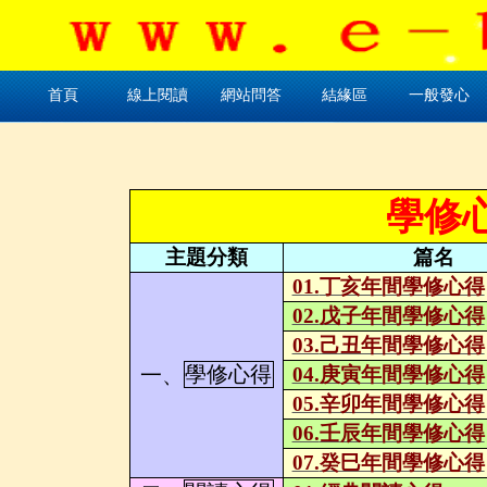
首頁
線上閱讀
網站問答
結緣區
一般發心
學修
主題分類
篇名
01.
丁亥年間學修心得
02.
戊子年間學修心得
03.
己丑年間學修心得
一、
學修心得
04.
庚寅年間學修心得
05.
辛卯年間學修心得
06.
壬辰年間學修心得
07.
癸巳年間學修心得