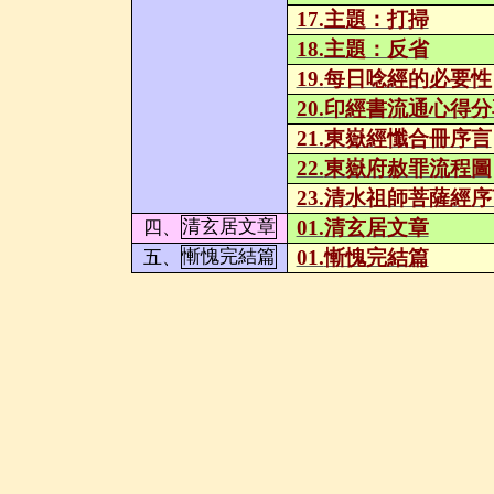
17.
主題：打掃
18.
主題：反省
19.
每日唸經的必要性
20.
印經書流通心得分
21.
東嶽經懺合冊序言
22.
東嶽府赦罪流程圖
23.
清水祖師菩薩經序
01.
清玄居文章
四、
清玄居文章
01.
慚愧完結篇
五、
慚愧完結篇