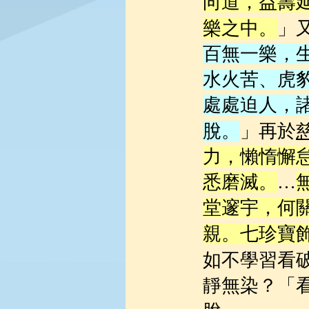
向道，益壽
」
樂之中。
百無一樂，
水火苦、虎
處處迫人，
」再於
脫。
力，懶惰懈
悉磨滅。
…
堂邃宇，何
親。七珍寶
如不學習看
靜無染？「