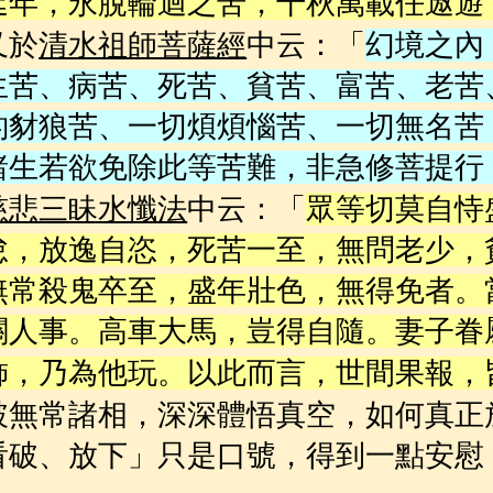
延年，永脫輪迴之苦，千秋萬載任遨遊
又於
中云：
清水祖師菩薩經
「
幻境之內
生苦、病苦、死苦、貧苦、富苦、老苦
豹豺狼苦、一切煩煩惱苦、一切無名苦
諸生若欲免除此等苦難，非急修菩提行
中云：「
慈悲三眛水懺法
眾等切莫自恃
怠，放逸自恣，死苦一至，無問老少，
無常殺鬼卒至，盛年壯色，無得免者。
關人事。高車大馬，豈得自隨。妻子眷
飾，乃為他玩。
以此而言，世間果報，
破無常諸相，深深體悟真空，如何真正
看破、放下」只是口號，得到一點安慰