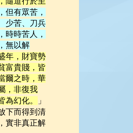
，隨道行於至
，但有眾苦，
、少苦、刀兵
，時時苦人，
，無以解
盛年，財寶勢
貧富貴賤，皆
當爾之時，華
屬，非復我
」
皆為幻化。
放下而得到清
，實非真正解