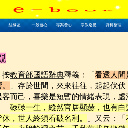
結緣區
一般發心
專案發心
宗教巡禮
資料整理
觀
」按
釋義：「
教育部國語辭典
看透人間
」存於世間，來來往往，起起伏伏
響。
過客而己，喜樂是短暫的情緒表現，虛
：
「
碌碌一生，縱然官居顯赫，也有白
」又云：「
皆休，世人終須看破名利。