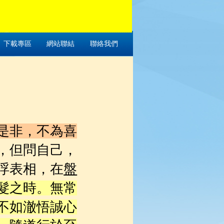
下載專區
網站聯結
聯絡我們
是非，不為喜
，但問自己，
浮表相，在
盤
髮之時。無常
不如澈悟誠心