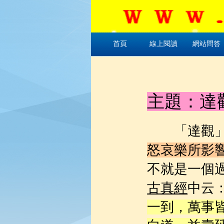
首頁
線上閱讀
網站問答
主題：達
「
達觀
怒哀樂所影
不就是一個
中云
古真經
一到，萬事