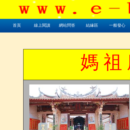
首頁
線上閱讀
網站問答
結緣區
一般發心
媽 祖 