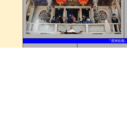
『湄洲祖廟