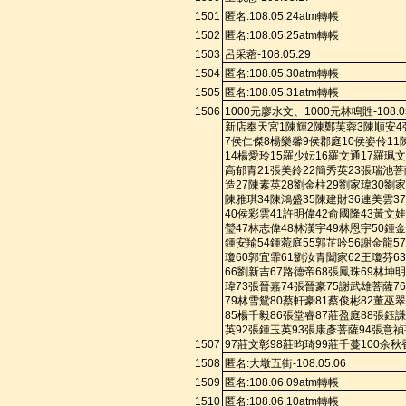
1501
匿名
:108.
05.24a
tm
轉帳
1502
匿名
:108.
05.25a
tm
轉帳
1503
呂采蔤
-108.05.29
1504
匿名
:108.
05.30a
tm
轉帳
1505
匿名
:108.
05.31a
tm
轉帳
1506
1000
元廖水文、
1000
元林鳴貹
-108.0
新店奉天宮
1
陳輝
2
陳鄭芙蓉
3
陳順安
4
7
侯仁傑
8
楊樂馨
9
侯郡庭
10
侯姿伶
11
14
楊愛玲
15
羅少妘
16
羅文通
17
羅珮文
高郁青
21
張美鈴
22
簡
秀
英
23
張瑞池菩
造
27
陳素英
28
劉金柱
29
劉家瑋
30
劉家
陳雅琪
34
陳鴻盛
35
陳建財
36
連美雲
37
40
侯彩雲
41
許明偉
42
俞國隆
43
黃文娃
瑩
47
林志偉
48
林漢宇
49
林恩宇
50
鍾金
鍾安羭
54
鍾菀庭
55
郭芷吟
56
謝金龍
57
瓊
60
郭宜霏
61
劉汝青闔家
62
王瓊芬
63
66
劉新吉
67
路德帝
68
張鳳珠
69
林坤明
瑋
73
張晉嘉
74
張晉豪
75
謝武雄菩薩
76
79
林雪鴛
80
蔡軒豪
81
蔡俊彬
82
董巫翠
85
楊千毅
86
張堂睿
87
莊盈庭
88
張鈺謙
英
92
張鍾玉英
93
張康彥菩薩
94
張意禎
1507
97
莊文彰
98
莊昀琦
99
莊千蔓
100
余秋
1508
匿名
:
大墩五街
-108.05.06
1509
匿名
:108.
06.09a
tm
轉帳
1510
匿名
:108.
06.10a
tm
轉帳