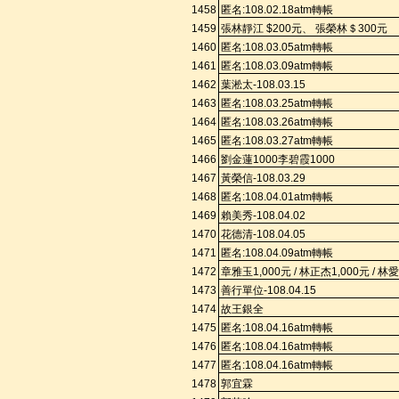
1458
匿名
:108.
02.18a
tm
轉帳
1459
張林靜江
$200
元、
張榮林＄
300
元
1460
匿名
:108.
03.05a
tm
轉帳
1461
匿名
:108.
03.09a
tm
轉帳
1462
葉淞太
-108.03.15
1463
匿名
:108.
03.25a
tm
轉帳
1464
匿名
:108.
03.26a
tm
轉帳
1465
匿名
:108.
03.27a
tm
轉帳
1466
劉金蓮
1000
李碧霞
1000
1467
黃榮信
-108.03.29
1468
匿名
:108.
04.01a
tm
轉帳
1469
賴美
秀
-108.04.02
1470
花德清
-108.04.05
1471
匿名
:108.
04.09a
tm
轉帳
1472
章雅玉
1,000
元
/
林正杰
1,000
元
/
林愛
1473
善行單位
-108.04.15
1474
故王銀全
1475
匿名
:108.
04.16a
tm
轉帳
1476
匿名
:108.
04.16a
tm
轉帳
1477
匿名
:108.
04.16a
tm
轉帳
1478
郭宜霖