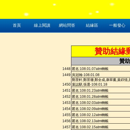
首頁
線上閱讀
網站問答
結緣區
一般發心
贊助結緣
贊
1448
匿名
:108.
01.07a
tm
轉帳
1449
吳冠翰
-108.01.08
鄭景軒
,
鄭景珊
,
鄭全成
,
康翠薰
,
葉錞憶
,
1450
葉誌騏
,
張選
-108.01.18
1451
匿名
:108.
01.23a
tm
轉帳
1452
匿名
:108.
01.28a
tm
轉帳
1453
匿名
:108.
02.03a
tm
轉帳
1454
匿名
:108.
02.09a
tm
轉帳
1455
匿名
:108.
02.12a
tm
轉帳
1456
匿名
:108.
02.13a
tm
轉帳
1457
匿名
:108.
02.15a
tm
轉帳