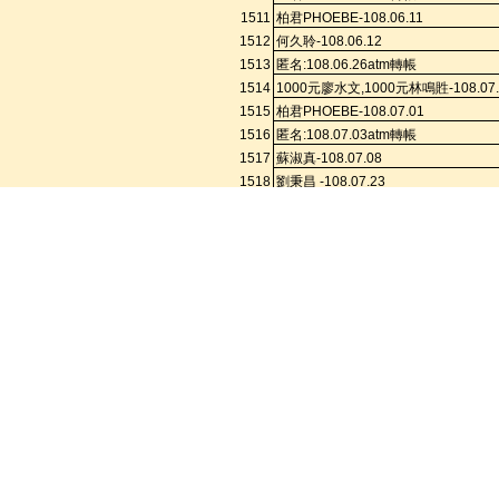
1511
柏
君
PHOEBE-108.06.11
1512
何久聆
-108.06.12
1513
匿名
:108.
06.26a
tm
轉帳
1514
1000
元廖水文
,1000
元林鳴貹
-108.07
1515
柏
君
PHOEBE-108.07.01
1516
匿名
:108.
07.03a
tm
轉帳
1517
蘇淑真
-108.07.08
1518
劉秉昌
-108.07.23
張義動、張淑鳳、尤慶安、張玉琴、
張炳寅、吳嘉瑛、張奕萱、張允盛、
1519
各
200
元。
-108.07.25
1520
翁浚育
-108.07.26
1521
匿名
:108.
08.06a
tm
轉帳
1522
柏君
PHOEBE-108.08.19
1523
故趙興明
-108.08.24
1524
匿名
:
助印
-108.08.26
1525
匿名
:
助印
-108.08.26
1526
張林靜江
,
張榮林
-108.08.30
1527
李秋火、李杜呅
-108.08.30
1528
匿名
:108.
09.04A
TM
轉帳
1529
邱苓芝
-108.09.05
1530
劉侃茹
-108-09.06